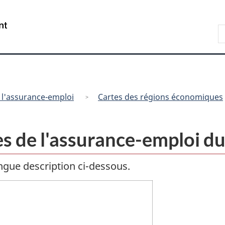
Passer
Passer
Passer
au
à
à
/
R
contenu
« Au
la
Government
d
principal
sujet
version
of
C
du
HTML
Canada
gouvernement »
simplifiée
 l'assurance-emploi
Cartes des régions économiques
s de l'assurance-emploi d
gue description ci-dessous.