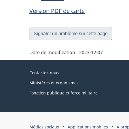
Version PDF de carte
Signaler un problème sur cette page
Date de modification :
2023-12-07
À
Contactez-nous
propos
Ministères et organismes
du
Fonction publique et force militaire
gouvernement
À
Médias sociaux
Applications mobiles
À pro