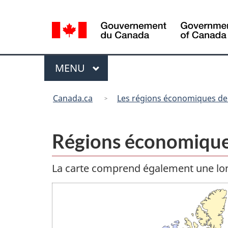
Sélection
de
la
langue
Menu
MENU
PRINCIPAL
Vous
Canada.ca
Les régions économiques de
êtes
ici
:
Régions économique
La carte comprend également une lon